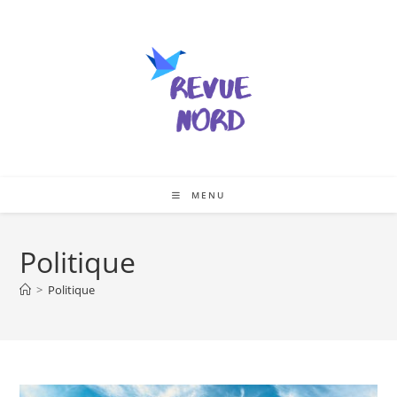
Skip
to
content
MENU
Politique
>
Politique