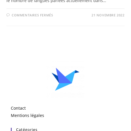
le nombre de langues parlées actuellement dans…
SUR
COMMENTAIRES FERMÉS
21 NOVEMBRE 2022
PAYS
DANS
LE
MONDE
:
AU
NOMBRE
DE
COMBIEN
SONT-
ILS
?
Contact
Mentions légales
Catégories